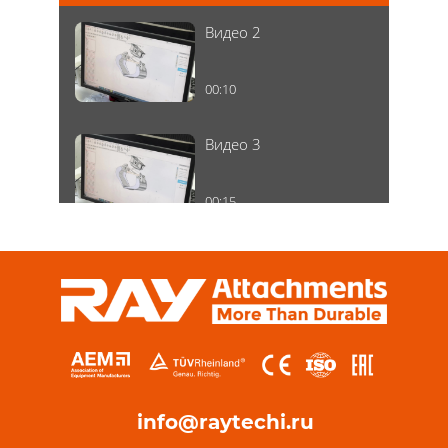
Видео 2
00:10
Видео 3
00:15
info@raytechi.ru