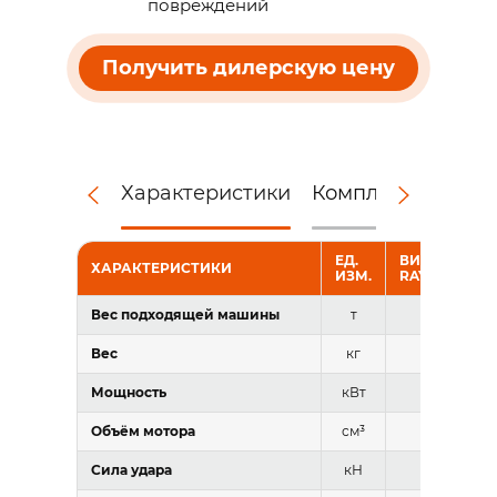
повреждений
Получить дилерскую цену
Характеристики
Комплектация
Д
ЕД.
ВИБРОРЫХЛ
ХАРАКТЕРИСТИКИ
ИЗМ.
RAY RVR-D10
Вес подходящей машины
т
90–120
Вес
кг
14500
Мощность
кВт
255–32
Объём мотора
см³
110×3
Сила удара
кН
860