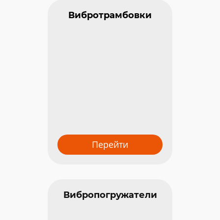
Вибротрамбовки
С э
Клык
Перейти
Вибропогружатели