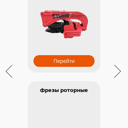
Мега
Перейти
Фрезы роторные