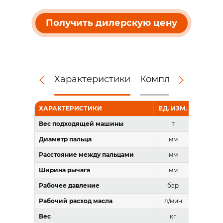
Получить дилерскую цену
Характеристики
Комплектация
Д
ХАРАКТЕРИСТИКИ
ЕД. ИЗМ.
КВИК
Вес подходящей машины
т
Диаметр пальца
мм
Расстояние между пальцами
мм
Ширина рычага
мм
Рабочее давление
бар
Рабочий расход масла
л/мин
Вес
кг