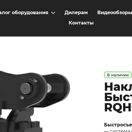
алог оборудования
Дилерам
Видеообзор
Контакты
В наличии
Нак
Быс
RQH
Быстросъе
— система