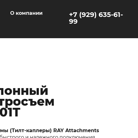
ы
О компании
+7 (929) 635-61-
99
лонный
тросъем
01T
мы (Тилт-каплеры) RAY Attachments
 быстрого и надежного подключения