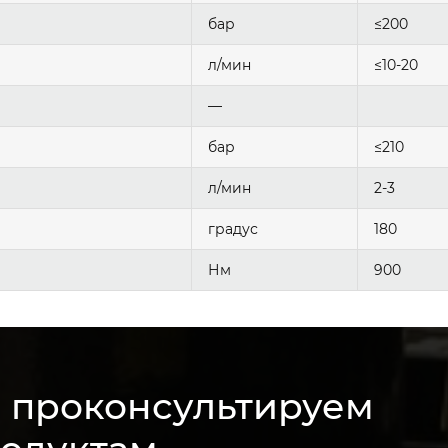
бар
≤200
л/мин
≤10-20
—
бар
≤210
л/мин
2-3
градус
180
Нм
900
м проконсультируем