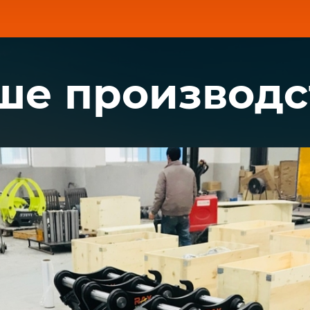
стросъем 
ше производс