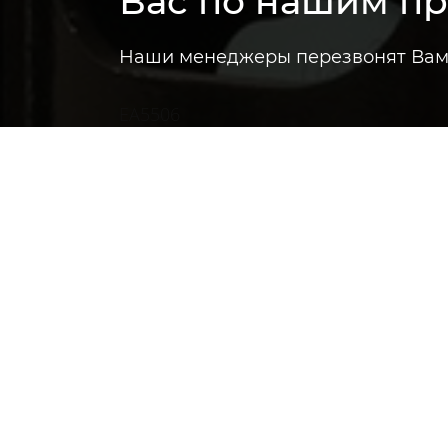
Вас по нашим п
Наши менеджеры перезвонят Вам 
EA5506