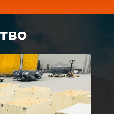
RAY
тво