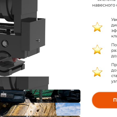
навесного 
Ув
ди
эф
кл
По
ра
до
Пр
до
ст
уз
П