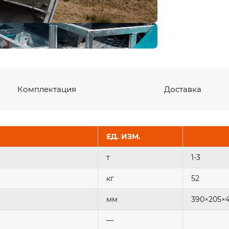
Комплектация
Доставка
ЕД. ИЗМ.
т
1-3
кг
52
мм
390×205×4
—