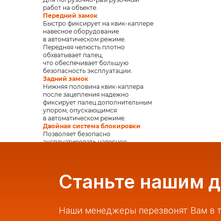
работ на объекте.
Передний замок
Быстро фиксирует на квик-каплере
навесное оборудование
в автоматическом режиме.
Передняя челюсть плотно
обхватывает палец,
что обеспечивает большую
безопасность эксплуатации.
Задний замок
Нижняя половина квик-каплера
после зацепления надежно
фиксирует палец дополнительным
упором, опускающимся
в автоматическом режиме.
Двойная система блокировки
Позволяет безопасно
эксплуатировать навесное
оборудование, предотвращая
падение, даже при неисправном
цилиндре.
Станьте нашим 
Наши менеджеры перезвонят Вам в т