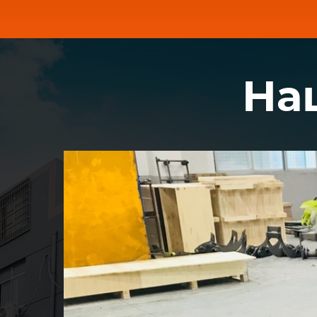
бы
На