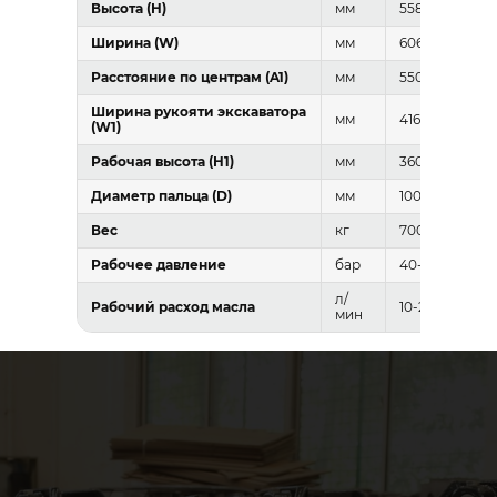
Высота (H)
мм
558-610
Ширина (W)
мм
606-663
Расстояние по центрам (A1)
мм
550-620
Ширина рукояти экскаватора
мм
416-469
(W1)
Рабочая высота (H1)
мм
360
Диаметр пальца (D)
мм
100/110
Вес
кг
700
Рабочее давление
бар
40-380
л/
Рабочий расход масла
10-20
мин