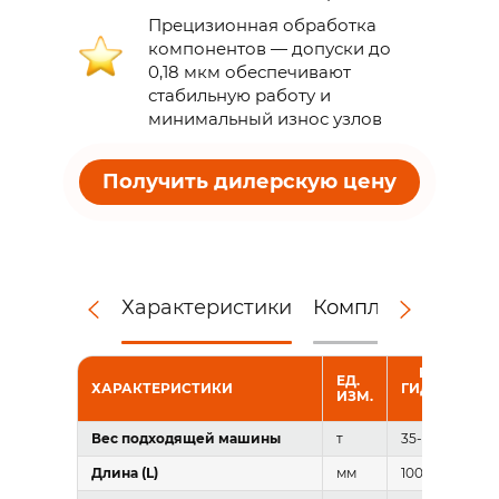
Прецизионная обработка
компонентов — допуски до
0,18 мкм обеспечивают
стабильную работу и
минимальный износ узлов
Получить дилерскую цену
Характеристики
Комплектация
Д
КВИК-КАП
ЕД.
ХАРАКТЕРИСТИКИ
ГИДРАВЛИЧ
ИЗМ.
RAY RQH-
Вес подходящей машины
т
35-40
Длина (L)
мм
1006-1173