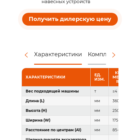
навесных устройств
Получить дилерскую цену
Характеристики
Комплектация
Д
КВИК-КАП
ЕД.
ХАРАКТЕРИСТИКИ
МЕХАНИЧЕС
ИЗМ.
RAY RMC-MI
Вес подходящей машины
т
≤4
Длина (L)
мм
360-475
Высота (H)
мм
250-300
Ширина (W)
мм
175-242
Расстояние по центрам (A1)
мм
85-200
Ширина рукояти экскаватора