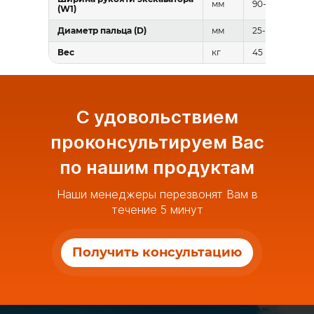
мм
90-150
(W1)
Диаметр пальца (D)
мм
25-40
Вес
кг
45
С удовольствием
проконсультируем Вас
по нашим продуктам
Наши менеджеры перезвонят Вам в
течение 5 минут
Получить консультацию