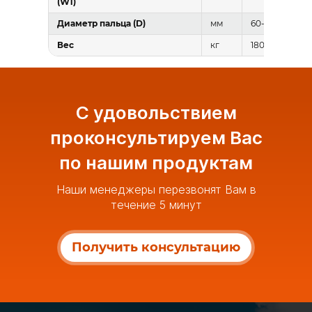
(W1)
Диаметр пальца (D)
мм
60-65
Вес
кг
180
С удовольствием
проконсультируем Вас
по нашим продуктам
Наши менеджеры перезвонят Вам в
течение 5 минут
Получить консультацию