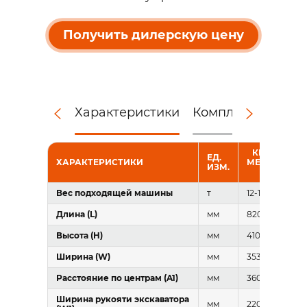
Получить дилерскую цену
Характеристики
Комплектация
Д
КВИК-КАП
ЕД.
ХАРАКТЕРИСТИКИ
МЕХАНИЧЕС
ИЗМ.
RAY RMC-
Вес подходящей машины
т
12-18
Длина (L)
мм
820
Высота (H)
мм
410
Ширина (W)
мм
353-436
Расстояние по центрам (A1)
мм
360-420
Ширина рукояти экскаватора
мм
220-315