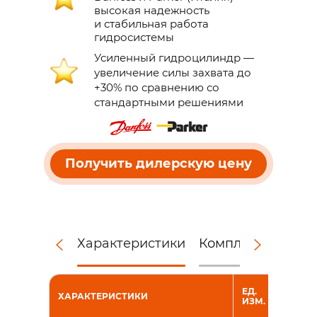
высокая надежность
и стабильная работа
гидросистемы
Усиленный гидроцилиндр —
увеличение силы захвата до
+30% по сравнению со
стандартными решениями
Получить дилерскую цену
Характеристики
Комплектация
Д
ГИДР
ЕД.
ХАРАКТЕРИСТИКИ
ПО МЕ
ИЗМ.
RH