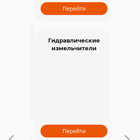
Перейти
С
Гидравлические
измельчители
Перейти