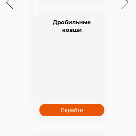
Про
ковши 
Дробильные
ковши
Перейти