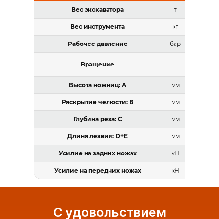
Вес экскаватора
т
Вес инструмента
кг
Рабочее давление
бар
3
Вращение
ГОРИ
Высота ножниц: A
мм
Раскрытие челюсти: B
мм
Глубина реза: C
мм
Длина лезвия: D+E
мм
4
Усилие на задних ножах
кН
Усилие на передних ножах
кН
С удовольствием