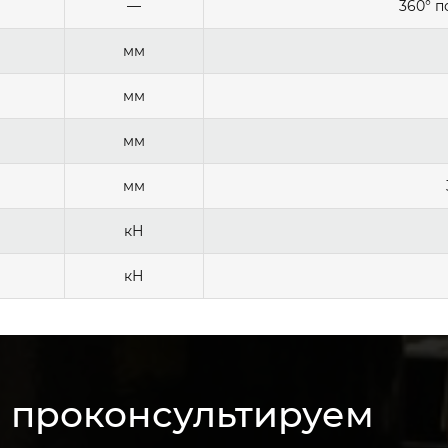
—
360° п
мм
мм
мм
мм
кН
кН
м проконсультируем