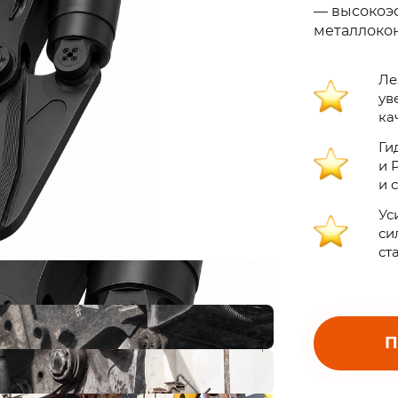
— высокоэ
металлокон
Ле
ув
ка
Ги
и 
и 
Ус
си
ст
П