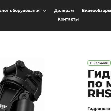
алог оборудования
Дилерам
Видеообзор
Контакты
В наличии
Ги
по 
RHS
Гидроножн