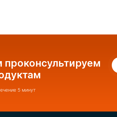
м проконсультируем
родуктам
ечение 5 минут
идроножни