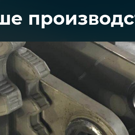
 металлу 
ше производс