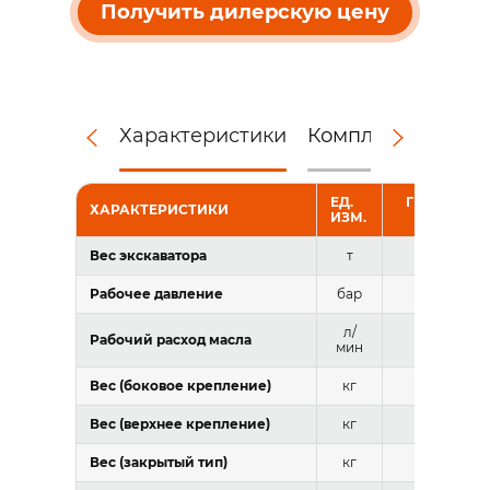
Получить дилерскую цену
Характеристики
Комплектация
Д
ЕД.
ГИДРОМОЛ
ХАРАКТЕРИСТИКИ
ИЗМ.
RAY RHB2
Вес экскаватора
т
80-120
Рабочее давление
бар
200-260
л/
Рабочий расход масла
390-460
мин
Вес (боковое крепление)
кг
8503
Вес (верхнее крепление)
кг
10000
Вес (закрытый тип)
кг
—