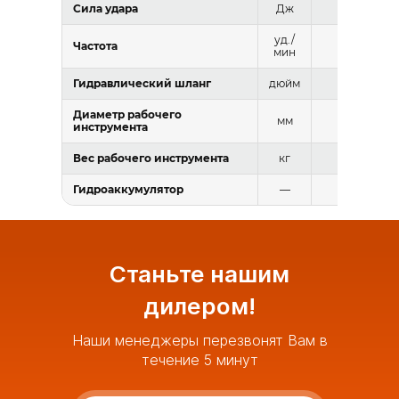
Сила удара
Дж
≥40316
уд./
Частота
130-170
мин
Гидравлический шланг
дюйм
1 1/2
Диаметр рабочего
мм
230
инструмента
Вес рабочего инструмента
кг
479
Гидроаккумулятор
—
Есть
Станьте нашим
дилером!
Наши менеджеры перезвонят Вам в
течение 5 минут