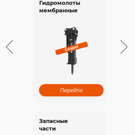
Гидромолоты
мембранные
С э
Перейти
Запасные
части