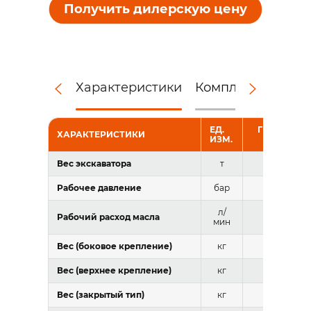
Получить дилерскую цену
Характеристики
Комплектация
Д
ЕД.
ГИДРОМОЛ
ХАРАКТЕРИСТИКИ
ИЗМ.
RAY RHB1
Вес экскаватора
т
35-40
Рабочее давление
бар
160-190
л/
Рабочий расход масла
210-270
мин
Вес (боковое крепление)
кг
3880
Вес (верхнее крепление)
кг
4032
Вес (закрытый тип)
кг
3877