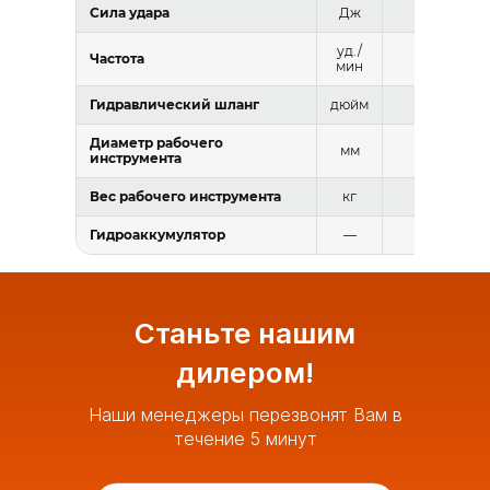
Сила удара
Дж
≥11925-122
уд./
Частота
150-300
мин
Гидравлический шланг
дюйм
1 1/4
Диаметр рабочего
мм
175
инструмента
Вес рабочего инструмента
кг
235
Гидроаккумулятор
—
Есть
Станьте нашим
дилером!
Наши менеджеры перезвонят Вам в
течение 5 минут