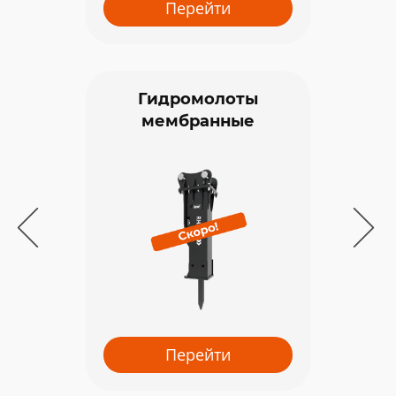
Перейти
Гидромолоты
мембранные
С э
Перейти