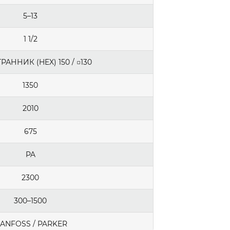
5–13
1 1/2
АННИК (HEX) 150 / □130
1350
2010
675
PA
2300
300–1500
ANFOSS / PARKER