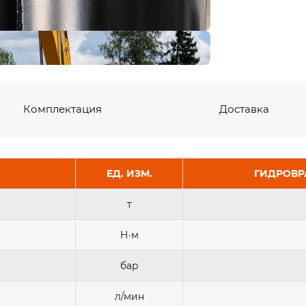
Комплектация
Доставка
ЕД. ИЗМ.
ГИДРОВР
т
Н·м
бар
л/мин