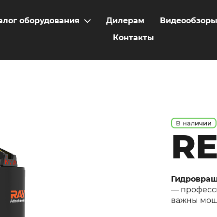
алог оборудования
Дилерам
Видеообзор
Контакты
В наличии
RE
Гидровращ
— професси
важны мощн