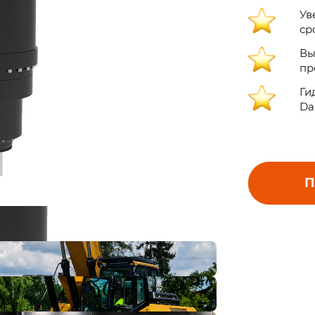
Ув
ср
Вы
пр
Ги
Da
П