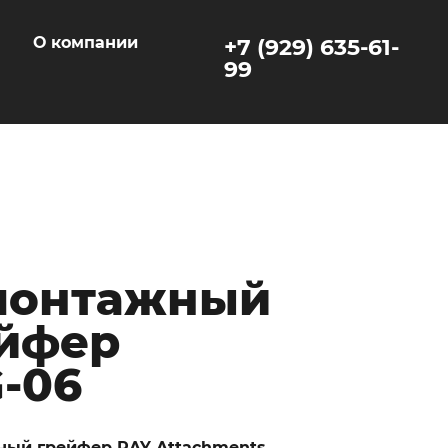
ы
О компании
+7 (929) 635-61-
99
монтажный
йфер
-06
ый грейфер RAY Attachments
—