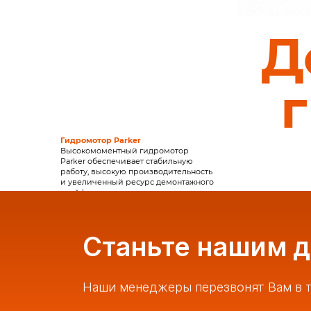
Д
Гидромотор Parker
Высокомоментный гидромотор
Parker обеспечивает стабильную
работу, высокую производительность
и увеличенный ресурс демонтажного
грейфера.
Вращение на 360°
Гидравлическая система вращения
обеспечивает неограниченное
вращение на 360°, позволяя быстро
Станьте нашим 
и точно позиционировать
оборудование в любых рабочих
условиях.
Защищённые гидроцилиндры
Наши менеджеры перезвонят Вам в т
Полностью защищённые
гидроцилиндры высокого давления
предотвращают повреждения при