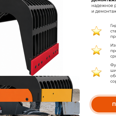
надежное р
и демонтаж
Ги
ст
пр
Из
пр
ср
Фу
ши
об
со
П