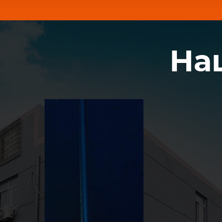
работе в тяжёлых условиях
эксплуатации.
Полное смыкание челюстей
Конструкция челюстей позволяет
полностью смыкаться без зазоров,
обеспечивая эффективный захват
На
даже мелких и тонких материалов.
Ножи из HARDOX 450
Сменные режущие ножи
изготовлены из износостойкой стали
HARDOX 450 и имеют двустороннюю
рабочую поверхность, что
увеличивает срок службы и снижает
эксплуатационные затраты.