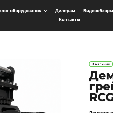
алог оборудования
Дилерам
Видеообзор
Контакты
В наличии
Де
гре
RCG
Демонтажн