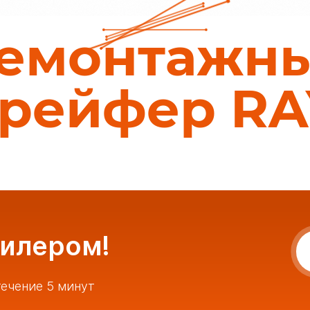
емонтажн
грейфер RA
дилером!
ечение 5 минут