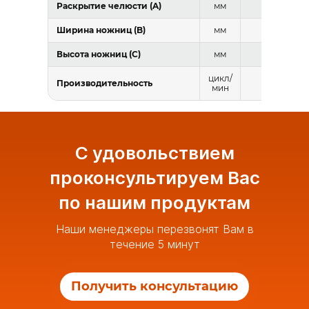
Раскрытие челюсти (A)
мм
1000
Ширина ножниц (B)
мм
980
Высота ножниц (C)
мм
2400
цикл/
Производительность
10,6
мин
С удовольствием
проконсультируем Вас
по нашим продуктам
Наши менеджеры перезвонят Вам в
течение 5 минут
Получить консультацию