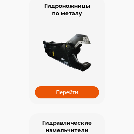
Гидроножницы
по металу
Перейти
С
Гидравлические
измельчители