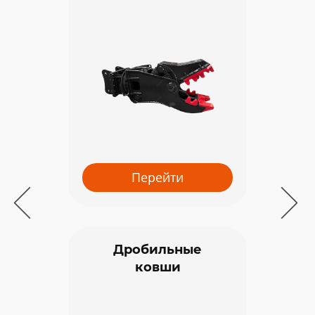
Перейти
Про
ковши 
Дробильные
ковши