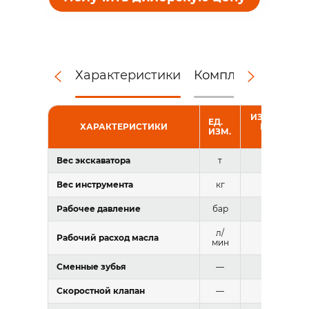
Характеристики
Комплектация
Д
ИЗМЕЛЬЧИТ
ЕД.
ХАРАКТЕРИСТИКИ
БЕТОНА R
ИЗМ.
MCP910
Вес экскаватора
т
25-35
Вес инструмента
кг
2850
Рабочее давление
бар
280-320
л/
Рабочий расход масла
220-280
мин
Сменные зубья
—
да
Скоростной клапан
—
установле