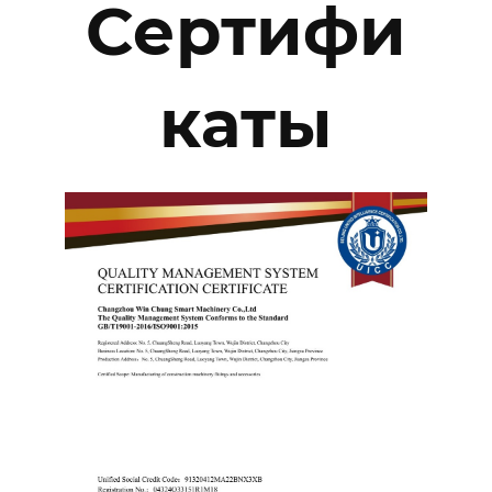
Сертифи
каты