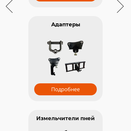
Бетоно
Адаптеры
П
Подробнее
Измельчители пней