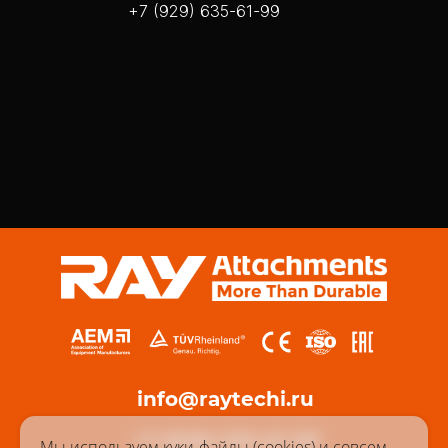
+7 (929) 635-61-99
info@raytechi.ru
+7 (929) 635-61-99
Мы используем куки-файлы (cookies) и совсем